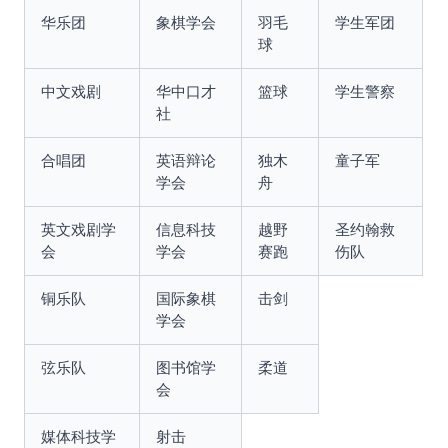
华乐团
象棋学会
羽毛
学生军团
球
中文戏剧
华中口才
篮球
学生警察
社
合唱团
英语辩论
独木
童子军
学会
舟
英文戏剧学
信息科技
越野
圣约翰救
会
学会
赛跑
伤队
铜乐队
国际象棋
击剑
学会
弦乐队
图书馆学
柔道
会
媒体科技学
射击